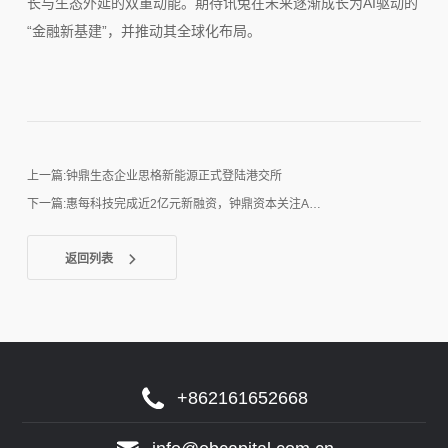
长与生态外延的双重动能。期待讯兔在未来逐渐成长为AI驱动的
“金融新基建”，并推动其全球化布局。
上一篇:钟鼎生态企业思格新能源正式登陆港交所
下一篇:惠每科技完成近2亿元新融资，钟鼎资本关注A…
返回列表
+862161652668