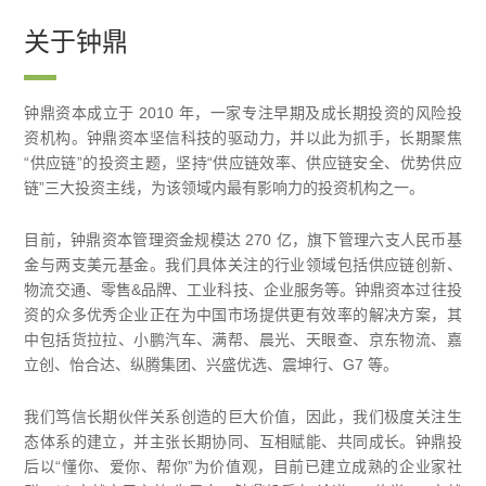
关于钟鼎
钟鼎资本成立于 2010 年，一家专注早期及成长期投资的风险投
资机构。钟鼎资本坚信科技的驱动力，并以此为抓手，长期聚焦
“供应链”的投资主题，坚持“供应链效率、供应链安全、优势供应
链”三大投资主线，为该领域内最有影响力的投资机构之一。
目前，钟鼎资本管理资金规模达 270 亿，旗下管理六支人民币基
金与两支美元基金。我们具体关注的行业领域包括供应链创新、
物流交通、零售&品牌、工业科技、企业服务等。钟鼎资本过往投
资的众多优秀企业正在为中国市场提供更有效率的解决方案，其
中包括货拉拉、小鹏汽车、满帮、晨光、天眼查、京东物流、嘉
立创、怡合达、纵腾集团、兴盛优选、震坤行、G7 等。
我们笃信长期伙伴关系创造的巨大价值，因此，我们极度关注生
态体系的建立，并主张长期协同、互相赋能、共同成长。钟鼎投
后以“懂你、爱你、帮你”为价值观，目前已建立成熟的企业家社