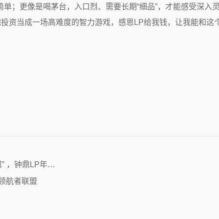
简单；更像是喝茅台，入口烈、需要长期“细品”，才能感受深入
把投资当成一场高难度的智力游戏，感恩LP给我钱，让我能和这
” ，钟鼎LP年…
领航者联盟