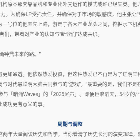
机构原本那套靠品牌和专业化外壳运作的模式或许已经失灵。他开
命力。为确保LP受托责任，并确保对于市场的敏感度，他主张让“
为一号位的他率先上路，游走于各大产业龙头之间，挖掘水下机
业者们，带着对产业的认知与“新登们”达成共识。
确钟鼎未来的路。”
更加通透。他依然热爱投资，但这种热爱已不再是为了证明某种“
与时代最聪明大脑共同参与的“游戏”。“最重要的是，我们不是
参与「暗涌Waves」的「2025尾声」。即便巨浪滔天，54岁
比成功更有意义的事。
周期与调整
这两年大量阅读历史和哲学，当你看清了历史长河的演变规律，