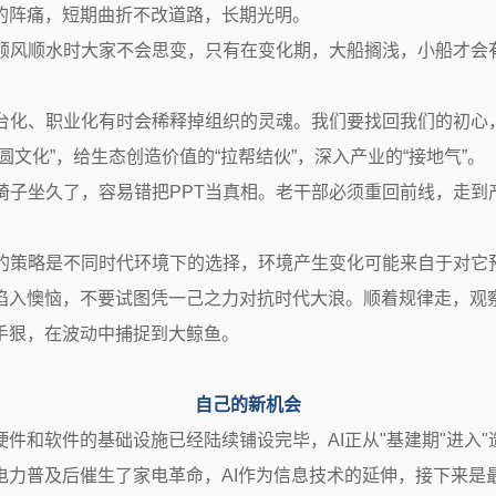
的阵痛，短期曲折不改道路，长期光明。
顺风顺水时大家不会思变，只有在变化期，大船搁浅，小船才会
台化、职业化有时会稀释掉组织的灵魂。我们要找回我们的初心
圆文化”，给生态创造价值的“拉帮结伙”，深入产业的“接地气”。
椅子坐久了，容易错把PPT当真相。老干部必须重回前线，走到
的策略是不同时代环境下的选择，环境产生变化可能来自于对它
陷入懊恼，不要试图凭一己之力对抗时代大浪。顺着规律走，观
手狠，在波动中捕捉到大鲸鱼。
自己的新机会
I硬件和软件的基础设施已经陆续铺设完毕，AI正从"基建期"进入
电力普及后催生了家电革命，AI作为信息技术的延伸，接下来是