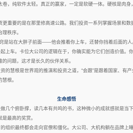
太卷，纯软件太轻。真正的赢家，一定是软硬一体。硬核是肉身
货更重要的是在那里修高速公路。我们投资一系列掌握场景和数
治理秩序。
诀窍是站在大胖子前面——他会推着你上车，还替你挡着后面的
面一起上车。卡位大公司的逻辑在于，你确实能为它们创造价值。
难的问题，这才是长久的伙伴关系。
投资的慧根是世界观的推演和投资之道，“会跟”是跟着国家、有
的慧根。
生命感悟
天做几个俯卧撑，读几本有共鸣的书，这种微小的成就感就是当
就是最高的奖赏。
有的组织最终都会走向官僚和僵化。大公司、大机构躺在品牌上