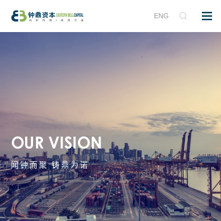
ENG
O
U
R
V
I
S
I
O
N
闻
钟
而
聚
铸
鼎
为
诺